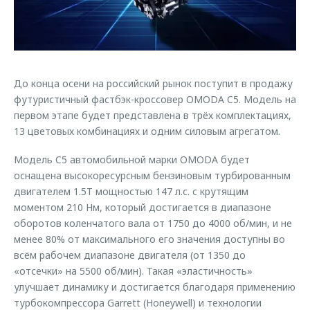
Страхование
Клиентская поддержка
Обратная связь
Кредитный калькулятор
O&J Автоклуб
Аксессуары
Клуб владельцев OMODA
До конца осени на российский рынок поступит в продажу
Одежда и сувениры
Приложение O&J
футуристичный фастбэк-кроссовер OMODA C5. Модель на
Оригинальные аксессуары
первом этапе будет представлена в трёх комплектациях,
Аксессуары
Запчасти
13 цветовых комбинациях и одним силовым агрегатом.
Одежда и сувениры
Трейд-ин
Модель C5 автомобильной марки OMODA будет
Оригинальные аксессуары
оснащена высокоресурсным бензиновым турбированным
Калькулятор трейд-ин
Запчасти
двигателем 1.5T мощностью 147 л.с. с крутящим
моментом 210 Нм, который достигается в диапазоне
оборотов коленчатого вала от 1750 до 4000 об/мин, и не
менее 80% от максимального его значения доступны во
всём рабочем диапазоне двигателя (от 1350 до
«отсечки» на 5500 об/мин). Такая «эластичность»
улучшает динамику и достигается благодаря применению
турбокомпрессора Garrett (Honeywell) и технологии