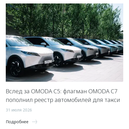
Вслед за OMODA C5: флагман OMODA C7
С
пополнил реестр автомобилей для такси
п
а
31 июля 2026
5 
Подробнее