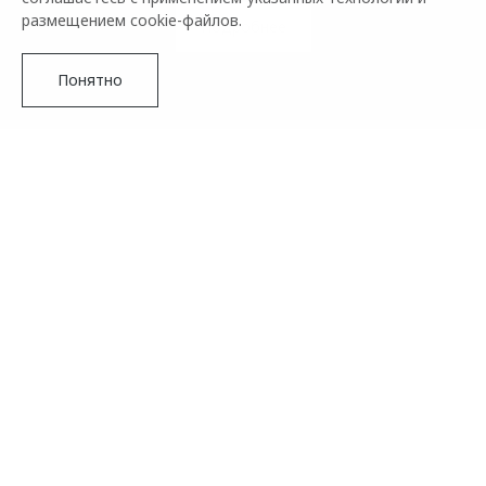
размещением cookie-файлов.
Подробнее
Понятно
Все важное под рукой
Управляйте своим автомобилем, общайтесь с другими
владельцами и получайте бонусы с мобильным
приложением O&J. В «Моем гараже» вы можете
записаться на сервис, проверить гарантию и изучить
руководство по авто. Раздел Community – это место для
Подробнее
общения, публикации фото и участия в конкурсах с
наградами. Зарабатывайте баллы в программе
лояльности и обменивайте их на фирменные аксессуары в
онлайн-магазине.