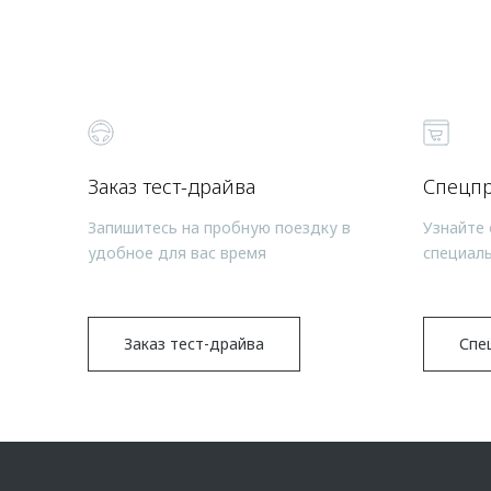
Заказ тест-драйва
Спецп
Запишитесь на пробную поездку в
Узнайте 
удобное для вас время
специал
Заказ тест-драйва
Спе