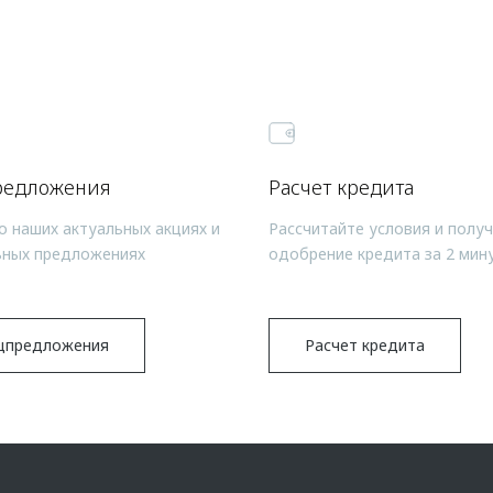
редложения
Расчет кредита
о наших актуальных акциях и
Рассчитайте условия и полу
ьных предложениях
одобрение кредита за 2 мин
цпредложения
Расчет кредита