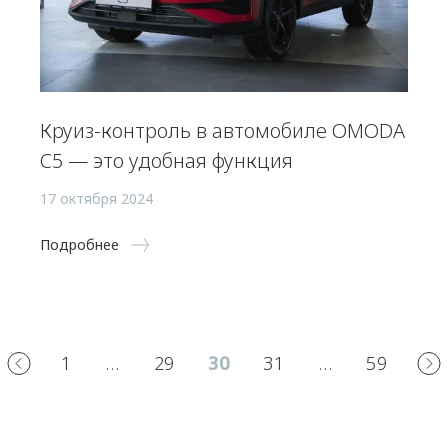
Круиз-контроль в автомобиле OMODA
C5 — это удобная функция
17 октября 2024
Подробнее
1
…
29
30
31
…
59