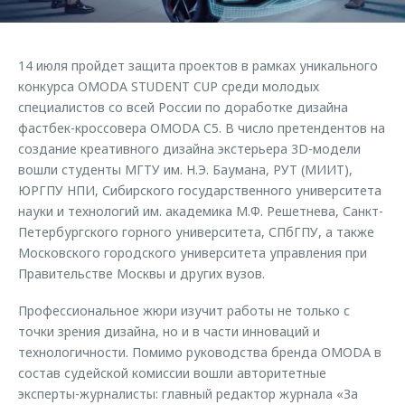
Страхование
Клиентская поддержка
Обратная связь
Кредитный калькулятор
O&J Автоклуб
14 июля пройдет защита проектов в рамках уникального
Аксессуары
Клуб владельцев OMODA
конкурса OMODA STUDENT CUP среди молодых
специалистов со всей России по доработке дизайна
Одежда и сувениры
Приложение O&J
фастбек-кроссовера OMODA C5. В число претендентов на
Оригинальные аксессуары
создание креативного дизайна экстерьера 3D-модели
Аксессуары
Запчасти
вошли студенты МГТУ им. Н.Э. Баумана, РУТ (МИИТ),
Одежда и сувениры
ЮРГПУ НПИ, Сибирского государственного университета
Трейд-ин
Оригинальные аксессуары
науки и технологий им. академика М.Ф. Решетнева, Санкт-
Петербургского горного университета, СПбГПУ, а также
Калькулятор трейд-ин
Запчасти
Московского городского университета управления при
Правительстве Москвы и других вузов.
Профессиональное жюри изучит работы не только с
точки зрения дизайна, но и в части инноваций и
технологичности. Помимо руководства бренда OMODA в
состав судейской комиссии вошли авторитетные
эксперты-журналисты: главный редактор журнала «За