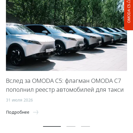
OMODA C5
Вслед за OMODA C5: флагман OMODA C7
С
пополнил реестр автомобилей для такси
п
а
31 июля 2026
5 
Подробнее
По