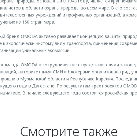
храны природы, основанный в 1948 году, является крупнейши
иалистов в области охраны природы во всем мире. В его соста
авительственных учреждений и профильных организаций, а ком
ученых из 160 стран мира.
й бренд OMODA активно развивает концепцию защиты природ
 к экологически чистому виду транспорта, применении соврем
ганизации уникальных экомиссий.
я команда OMODA в сотрудничестве с представителями запове
изаций, авторитетными СМИ и блогерами организовала ряд ун
прошли в Мурманской области и Республике Карелия. Последни
екущего года в Дагестане. По результатам трех проектов OMO
нициативе. В начале следующего года состоится российская пр
Смотрите также