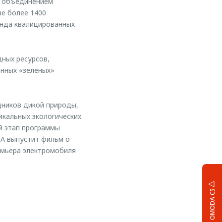
м объединением
ве более 1400
анда квалицированных
ных ресурсов,
енных «зеленых»
дников дикой природы,
икальных экологических
й этап программы
DA выпустит фильм о
емьера электромобиля
OMODA C5