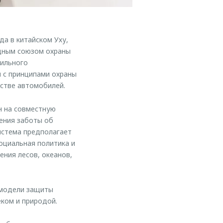
а в китайском Уху,
дным союзом охраны
бильного
 с принципами охраны
стве автомобилей.
 на совместную
ения заботы об
истема предполагает
оциальная политика и
ния лесов, океанов,
 модели защиты
ком и природой.