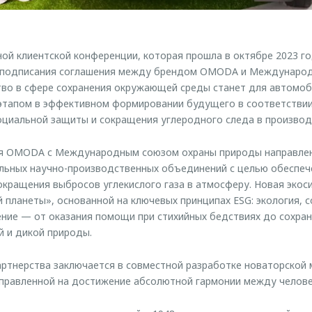
й клиентской конференции, которая прошла в октябре 2023 год
 подписания соглашения между брендом OMODA и Междунаро
тво в сфере сохранения окружающей среды станет для автомо
этапом в эффективном формировании будущего в соответствии
оциальной защиты и сокращения углеродного следа в производ
я OMODA с Международным союзом охраны природы направлен
альных научно-производственных объединений с целью обеспеч
кращения выбросов углекислого газа в атмосферу. Новая экос
 планеты», основанной на ключевых принципах ESG: экология, с
ние — от оказания помощи при стихийных бедствиях до сохране
 и дикой природы.
артнерства заключается в совместной разработке новаторской
правленной на достижение абсолютной гармонии между челове