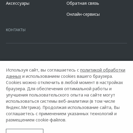
Аксессуары
Обратная связь
кредита в разделе «Кредит на покупку автомобиля у дилера» на
сайте банка
https://alfabank.ru/get-money/auto-loan/dealers/?
Онлайн-сервисы
platformId=alfasite
Кредит предоставляет АО Альфа-Банк. ИНН
7728168971 ОГРН 1027700067328 место нахождение 107078, г.
Москва, ул. Каланчевская, д. 27. Ген.лицензия ЦБ РФ № 1326 от
КОНТАКТЫ
16.01.2015. Предложение ограничено и не является публичной
офертой.
Используя сайт, вы соглашаетесь с
политикой обработки
данных
и использованием cookies вашего браузера.
Cookies можно отключить в любой момент в настройках
браузера. Для обеспечения оптимальной работы и
улучшения пользовательского опыта на сайте могут
использоваться системы веб-аналитики (в том числе
Горячая линия OMODA:
+7 (4912) 50-03-10
Яндекс.Метрика). Продолжая использование сайта, Вы
соглашаетесь с применением указанных технологий и
© 2026 Автоимпорт Плюс
размещением cookie-файлов.
Модельный ряд
Архивные модели
Контакты
Правовая информация