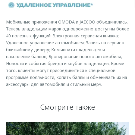
Страхование
Клиентская поддержка
Обратная связь
Кредитный калькулятор
O&J Автоклуб
Мобильные приложения OMODA и JAECOO объединились.
Аксессуары
Клуб владельцев OMODA
Теперь владельцам марок одновременно доступны более
40 полезных функций: Электронная сервисная книжка;
Одежда и сувениры
Приложение O&J
Удаленное управление автомобилем; Запись на сервис к
Оригинальные аксессуары
ближайшему дилеру; Комьюнити владельцев и
Аксессуары
Запчасти
накопление баллов; Бронирование нового автомобиля;
Одежда и сувениры
Новости и события бренда и клубов владельцев; Кроме
Трейд-ин
Оригинальные аксессуары
того, клиенты могут присоединиться к специальной
программе лояльности, копить баллы и обменивать их на
Калькулятор трейд-ин
Запчасти
аксессуары для автомобиля и стильный мерч.
Смотрите также