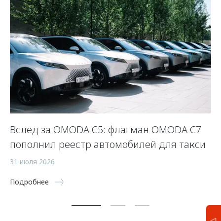
Вслед за OMODA C5: флагман OMODA C7
С
пополнил реестр автомобилей для такси
п
а
31 июля 2026
5 
Подробнее
По