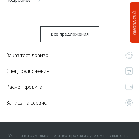
По
OMODA C5
Все предложения
Заказ тест-драйва
Спецпредложения
Расчет кредита
Запись на сервис
¹ Указана максимальная цена перепродажи с учетом всех выгод на