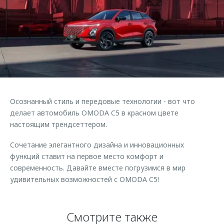
Страхование
Клиентская поддержка
Обратная связь
Кредитный калькулятор
O&J Автоклуб
Аксессуары
Клуб владельцев OMODA
Одежда и сувениры
Приложение O&J
Оригинальные аксессуары
Аксессуары
Запчасти
Одежда и сувениры
Осознанный стиль и передовые технологии - вот что
делает автомобиль OMODA C5 в красном цвете
Трейд-ин
Оригинальные аксессуары
настоящим трендсеттером.
Калькулятор трейд-ин
Запчасти
Сочетание элегантного дизайна и инновационных
функций ставит на первое место комфорт и
современность. Давайте вместе погрузимся в мир
удивительных возможностей с OMODA C5!
Смотрите также