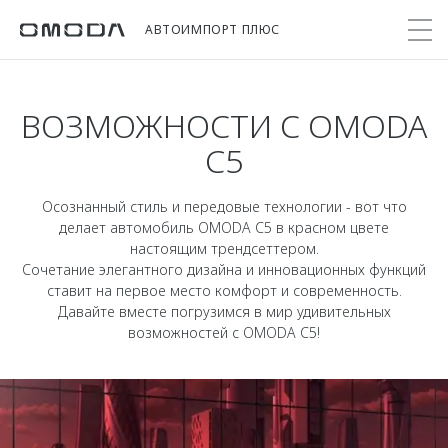
АВТОИМПОРТ ПЛЮС
ВОЗМОЖНОСТИ С OMODA
Покупателям
Мир OMODA
Владельцам
Модели
C5
C5
Выбор и покупка
Сервис
О бренде
Осознанный стиль и передовые технологии - вот что
от 2 299 000 ₽*
делает автомобиль OMODA C5 в красном цвете
Сравнить комплектации
Записаться на сервис
Новости
настоящим трендсеттером.
Записаться на тест-драйв
Кузовной ремонт
Сочетание элегантного дизайна и инновационных функций
Онлайн-сервисы
C7
Cпецпредложения
ставит на первое место комфорт и современность.
Поддержка
Приложение O&J
Давайте вместе погрузимся в мир удивительных
от 2 739 000 ₽*
Прайс-листы
возможностей с OMODA C5!
Помощь на дороге
Клуб владельцев OMODA
OMODA Лизинг
Гарантия
Бренд JAECOO
Кредит и страхование
Дополнительная техническая поддержка
Правовая информация
Кредитные программы
Руководства по эксплуатации