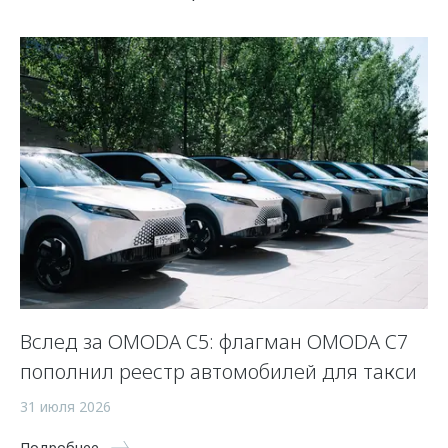
Вслед за OMODA C5: флагман OMODA C7
С
пополнил реестр автомобилей для такси
п
а
31 июля 2026
5 
Подробнее