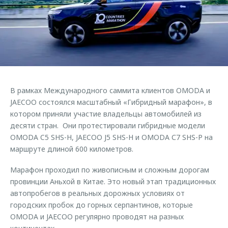
Страхование
Клиентская поддержка
Обратная связь
Кредитный калькулятор
O&J Автоклуб
Аксессуары
Клуб владельцев OMODA
Одежда и сувениры
Приложение O&J
Оригинальные аксессуары
Аксессуары
В рамках Международного саммита клиентов OMODA и
Запчасти
Одежда и сувениры
JAECOO состоялся масштабный «Гибридный марафон», в
котором приняли участие владельцы автомобилей из
Трейд-ин
Оригинальные аксессуары
десяти стран. Они протестировали гибридные модели
Калькулятор трейд-ин
Запчасти
OMODA C5 SHS-H, JAECOO J5 SHS-H и OMODA С7 SHS-P на
маршруте длиной 600 километров.
Марафон проходил по живописным и сложным дорогам
провинции Аньхой в Китае. Это новый этап традиционных
автопробегов в реальных дорожных условиях от
городских пробок до горных серпантинов, которые
OMODA и JAECOO регулярно проводят на разных