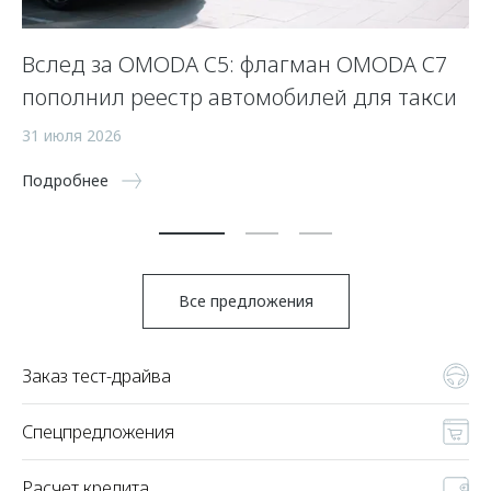
Вслед за OMODA C5: флагман OMODA C7
С
пополнил реестр автомобилей для такси
п
а
31 июля 2026
5 
Подробнее
По
Все предложения
Заказ тест-драйва
Спецпредложения
Расчет кредита