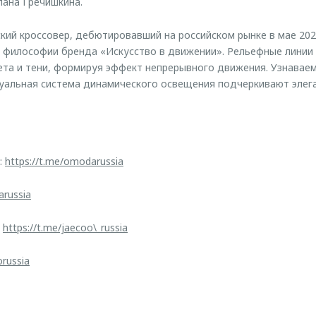
ана Гречишкина.
й кроссовер, дебютировавший на российском рынке в мае 2025
 философии бренда «Искусство в движении». Рельефные линии
та и тени, формируя эффект непрерывного движения. Узнаваем
туальная система динамического освещения подчеркивают элег
:
https://t.me/omodarussia
arussia
:
https://t.me/jaecoo\_russia
orussia