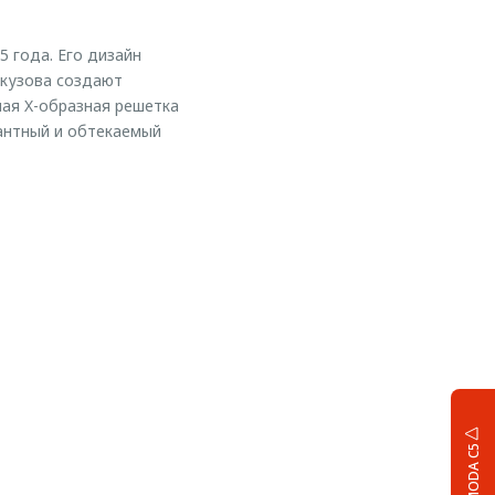
 года. Его дизайн
 кузова создают
ая X-образная решетка
антный и обтекаемый
OMODA C5