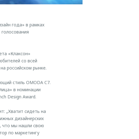
зайн года» в рамках
м голосования
ета «Клаксон»
любителей со всей
 на российском рынке.
яющий стиль OMODA C7.
лица» в номинации
ch Design Award.
т: „Хватит сидеть на
тижных дизайнерских
ь, что мы нашли свою
тор по маркетингу