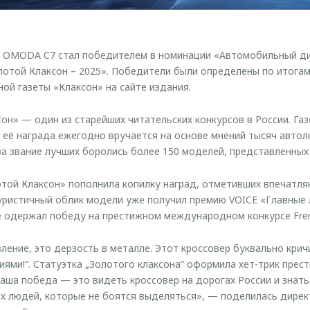
р OMODA C7 стал победителем в номинации «Автомобильный ди
отой Клаксон – 2025». Победители были определены по итога
ой газеты «Клаксон» на сайте издания.
он» — один из старейших читательских конкурсов в России. Газ
 а её награда ежегодно вручается на основе мнений тысяч авто
 за звание лучших боролись более 150 моделей, представленных
отой Клаксон» пополнила копилку наград, отметивших впечатл
уристичный облик модели уже получил премию VOICE «Главные 
е одержал победу на престижном международном конкурсе Fren
ение, это дерзость в металле. Этот кроссовер буквально кричи
циями!“. Статуэтка „Золотого клаксона“ оформила хет-трик прес
 наша победа — это видеть кроссовер на дорогах России и знат
 людей, которые не боятся выделяться», — поделилась дирек