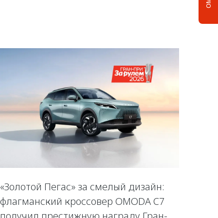
«Золотой Пегас» за смелый дизайн:
флагманский кроссовер OMODA C7
получил престижную награду Гран-