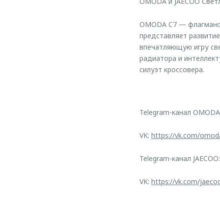
OMODA и JAECOO Светл
OMODA C7 — флагмански
представляет развитие
впечатляющую игру све
радиатора и интеллек
силуэт кроссовера.
Telegram-канал OMODA
VK:
https://vk.com/omod
Telegram-канал JAECOO
VK:
https://vk.com/jaeco