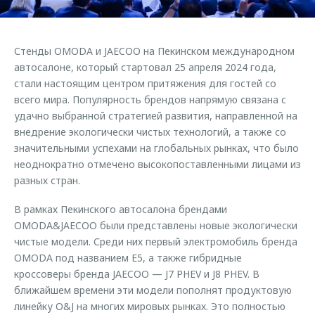
Страхование
Клиентская поддержка
Обратная связь
Кредитный калькулятор
O&J Автоклуб
Стенды OMODA и JAECOO на Пекинском международном
Аксессуары
Клуб владельцев OMODA
автосалоне, который стартовал 25 апреля 2024 года,
стали настоящим центром притяжения для гостей со
Одежда и сувениры
Приложение O&J
всего мира. Популярность брендов напрямую связана с
Оригинальные аксессуары
удачно выбранной стратегией развития, направленной на
Аксессуары
Запчасти
внедрение экологически чистых технологий, а также со
Одежда и сувениры
значительными успехами на глобальных рынках, что было
Трейд-ин
Оригинальные аксессуары
неоднократно отмечено высокопоставленными лицами из
разных стран.
Калькулятор трейд-ин
Запчасти
В рамках Пекинского автосалона брендами
OMODA&JAECOO были представлены новые экологически
чистые модели. Среди них первый электромобиль бренда
OMODA под названием E5, а также гибридные
кроссоверы бренда JAECOO — J7 PHEV и J8 PHEV. В
ближайшем времени эти модели пополнят продуктовую
линейку O&J на многих мировых рынках. Это полностью