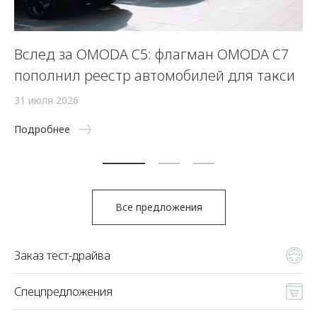
Вслед за OMODA C5: флагман OMODA C7
С
пополнил реестр автомобилей для такси
п
а
31 июля 2026
5 
Подробнее
По
Все предложения
Заказ тест-драйва
Спецпредложения