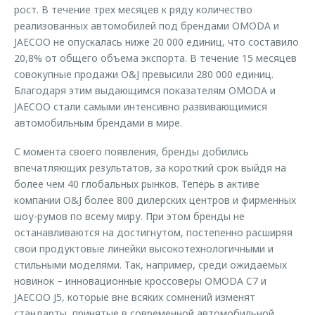
рост. В течение трех месяцев к ряду количество
реализованных автомобилей под брендами OMODA и
JAECOO не опускалась ниже 20 000 единиц, что составило
20,8% от общего объема экспорта. В течение 15 месяцев
совокупные продажи O&J превысили 280 000 единиц.
Благодаря этим выдающимся показателям OMODA и
JAECOO стали самыми интенсивно развивающимися
автомобильным брендами в мире.
С момента своего появления, бренды добились
впечатляющих результатов, за короткий срок выйдя на
более чем 40 глобальных рынков. Теперь в активе
компании O&J более 800 дилерских центров и фирменных
шоу-румов по всему миру. При этом бренды не
останавливаются на достигнутом, постепенно расширяя
свои продуктовые линейки высокотехнологичными и
стильными моделями. Так, например, среди ожидаемых
новинок – инновационные кроссоверы OMODA C7 и
JAECOO J5, которые вне всяких сомнений изменят
стандарты, принятые в современной автомобильной