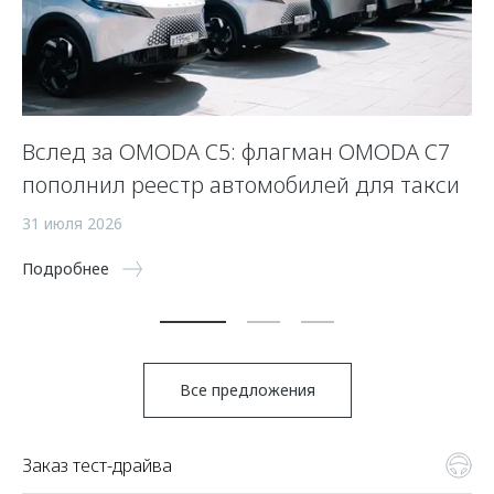
Вслед за OMODA C5: флагман OMODA C7
С
пополнил реестр автомобилей для такси
п
а
31 июля 2026
5 
Подробнее
По
Все предложения
Заказ тест-драйва