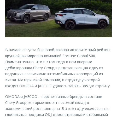
Страхование
Клиентская поддержка
Обратная связь
Кредитный калькулятор
O&J Автоклуб
Аксессуары
Клуб владельцев OMODA
Одежда и сувениры
Приложение O&J
Оригинальные аксессуары
Аксессуары
Запчасти
В начале августа был опубликован авторитетный рейтинг
Одежда и сувениры
крупнейших мировых компаний Fortune Global 500.
Трейд-ин
Оригинальные аксессуары
Примечательно, что в этом году в нем впервые
дебютировала Chery Group, представляющая одну из
Калькулятор трейд-ин
Запчасти
ведущих независимых автомобильных корпораций из
Китая. Материнской компании, в структуру которой
входят OMODA и JAECOO удалось занять 385-ую строчку.
OMODA и JAECOO – перспективные бренды в составе
Chery Group, которые вносят весомый вклад в
экономический рост концерна. В этом году ежемесячные
глобальные продажи O&J демонстрировали стабильный