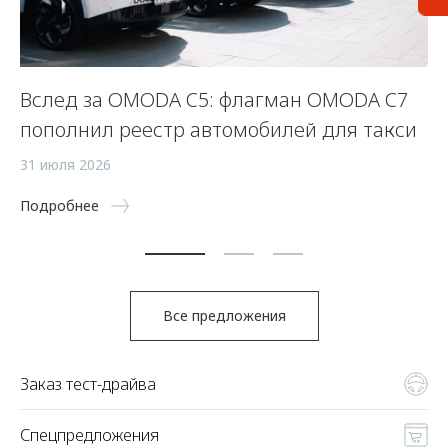
Вслед за OMODA C5: флагман OMODA C7
С
пополнил реестр автомобилей для такси
п
а
31 июля 2026
5 
Подробнее
По
Все предложения
Заказ тест-драйва
Спецпредложения