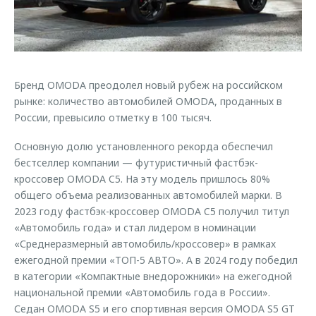
Страхование
Клиентская поддержка
Обратная связь
Кредитный калькулятор
O&J Автоклуб
Аксессуары
Клуб владельцев OMODA
Бренд OMODA преодолел новый рубеж на российском
Одежда и сувениры
Приложение O&J
рынке: количество автомобилей OMODA, проданных в
Оригинальные аксессуары
России, превысило отметку в 100 тысяч.
Аксессуары
Запчасти
Одежда и сувениры
Основную долю установленного рекорда обеспечил
Трейд-ин
бестселлер компании — футуристичный фастбэк-
Оригинальные аксессуары
кроссовер OMODA C5. На эту модель пришлось 80%
Калькулятор трейд-ин
Запчасти
общего объема реализованных автомобилей марки. В
2023 году фастбэк-кроссовер OMODA C5 получил титул
«Автомобиль года» и стал лидером в номинации
«Среднеразмерный автомобиль/кроссовер» в рамках
ежегодной премии «ТОП-5 АВТО». А в 2024 году победил
в категории «Компактные внедорожники» на ежегодной
национальной премии «Автомобиль года в России».
Седан OMODA S5 и его спортивная версия OMODA S5 GT