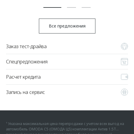
По
Все предложения
Заказ тест-драйва
Спецпредложения
Расчет кредита
Запись на сервис
¹ Указана максимальная цена перепродажи с учетом всех выгод на
автомобиль OMODA C5 (ОМОДА Ц5) комплектации Актив 1.5Т