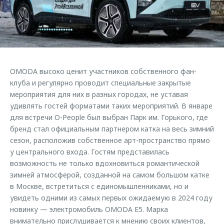
Страхование
Клиентская поддержка
Обратная связь
Кредитный калькулятор
O&J Автоклуб
Аксессуары
Клуб владельцев OMODA
Одежда и сувениры
Приложение O&J
OMODA высоко ценит участников собственного фан-
Оригинальные аксессуары
клуба и регулярно проводит специальные закрытые
Аксессуары
Запчасти
мероприятия для них в разных городах, не уставая
Одежда и сувениры
удивлять гостей форматами таких мероприятий. В январе
Трейд-ин
Оригинальные аксессуары
для встречи O-People был выбран Парк им. Горького, где
бренд стал официальным партнером катка на весь зимний
Калькулятор трейд-ин
Запчасти
сезон, расположив собственное арт-пространство прямо
у центрального входа. Гостям представилась
возможность не только вдохновиться романтической
зимней атмосферой, созданной на самом большом катке
в Москве, встретиться с единомышленниками, но и
увидеть одними из самых первых ожидаемую в 2024 году
новинку — электромобиль OMODA E5. Марка
внимательно прислушивается к мнению своих клиентов,