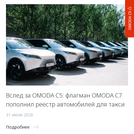
OMODA C5
Вслед за OMODA C5: флагман OMODA C7
С
пополнил реестр автомобилей для такси
п
а
31 июля 2026
5 
Подробнее