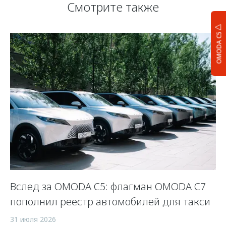
Смотрите также
OMODA C5
Вслед за OMODA C5: флагман OMODA C7
С
пополнил реестр автомобилей для такси
п
а
31 июля 2026