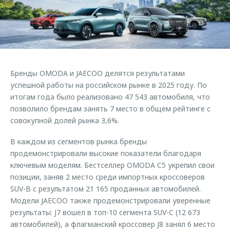
Страхование
Клиентская поддержка
Обратная связь
Кредитный калькулятор
O&J Автоклуб
Аксессуары
Клуб владельцев OMODA
Одежда и сувениры
Приложение O&J
Бренды OMODA и JAECOO делятся результатами
Оригинальные аксессуары
успешной работы на российском рынке в 2025 году. По
Аксессуары
Запчасти
итогам года было реализовано 47 543 автомобиля, что
Одежда и сувениры
позволило брендам занять 7 место в общем рейтинге с
Трейд-ин
Оригинальные аксессуары
совокупной долей рынка 3,6%.
Калькулятор трейд-ин
Запчасти
В каждом из сегментов рынка бренды
продемонстрировали высокие показатели благодаря
ключевым моделям. Бестселлер OMODA C5 укрепил свои
позиции, заняв 2 место среди импортных кроссоверов
SUV-B с результатом 21 165 проданных автомобилей.
Модели JAECOO также продемонстрировали уверенные
результаты: J7 вошел в топ-10 сегмента SUV-C (12 673
автомобилей), а флагманский кроссовер J8 занял 6 место